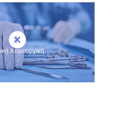
ική Χειρουργική