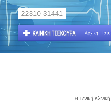
22310-31441
Αρχική
Ιστο
Η Γενική Κλινικ