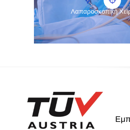
Λαπαροσκοπική Χει
Εμπ