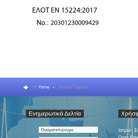
Home
Ιατρικά Τμήματα
Ενημερωτικά
Δελτία
Χρήσ
Ιατροί - 
Ώρες Επι