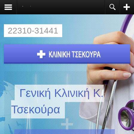
Αρχική
Register
You need to enable user registration from User
Manager/Options in the backend of Joomla before
this module will activate.
22310-31441
Γενική Κλινική Κ.
Τσεκούρα