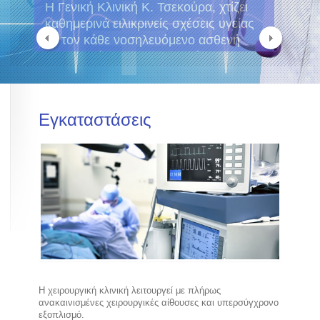
Η Γενική Κλινική Κ. Τσεκούρα, χτίζει
καθημερινά ειλικρινείς σχέσεις υγείας
με τον κάθε νοσηλευόμενο ασθενή
που στηρίζονται στη βασική μας
επιδίωξη, την άρτια και ποιοτική
ιατρική μέριμνα.
Εγκαταστάσεις
Η χειρουργική κλινική λειτουργεί με πλήρως
ανακαινισμένες χειρουργικές αίθουσες και υπερσύγχρονο
εξοπλισμό.