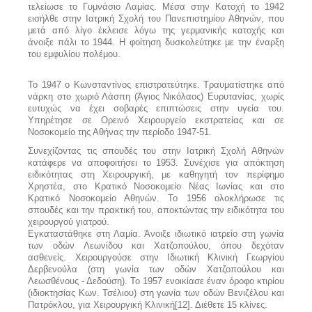
τελείωσε το Γυμνάσιο Λαμίας. Μέσα στην Κατοχή το 1942
εισήλθε στην Ιατρική Σχολή του Πανεπιστημίου Αθηνών, που
μετά από λίγο έκλεισε λόγω της γερμανικής κατοχής και
άνοιξε πάλι το 1944. Η φοίτηση δυσκολεύτηκε με την έναρξη
του εμφυλίου πολέμου.
Το 1947 ο Κωνσταντίνος επιστρατεύτηκε. Τραυματίστηκε από
νάρκη στο χωριό Λάσπη (Άγιος Νικόλαος) Ευρυτανίας, χωρίς
ευτυχώς να έχει σοβαρές επιπτώσεις στην υγεία του.
Υπηρέτησε σε Ορεινό Χειρουργείο εκστρατείας και σε
Νοσοκομείο της Αθήνας την περίοδο 1947-51.
Συνεχίζοντας τις σπουδές του στην Ιατρική Σχολή Αθηνών
κατάφερε να αποφοιτήσει το 1953. Συνέχισε για απόκτηση
ειδικότητας στη Χειρουργική, με καθηγητή τον περίφημο
Χρηστέα, στο Κρατικό Νοσοκομείο Νέας Ιωνίας και στο
Κρατικό Νοσοκομείο Αθηνών. Το 1956 ολοκλήρωσε τις
σπουδές και την πρακτική του, αποκτώντας την ειδικότητα του
χειρουργού γιατρού.
Εγκαταστάθηκε στη Λαμία. Άνοιξε ιδιωτικό ιατρείο στη γωνία
των οδών Λεωνίδου και Χατζοπούλου, όπου δεχόταν
ασθενείς. Χειρουργούσε στην Ιδιωτική Κλινική Γεωργίου
Δερβενούλα (στη γωνία των οδών Χατζοπούλου και
Λεωσθένους - Δεδούση). Το 1957 ενοικίασε έναν όροφο κτιρίου
(ιδιοκτησίας Κων. Τσέλιου) στη γωνία των οδών Βενιζέλου και
Πατρόκλου, για Χειρουργική Κλινική[12]. Διέθετε 15 κλίνες.