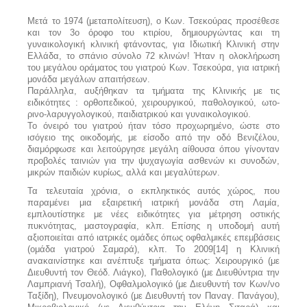
Μετά το 1974 (μεταπολίτευση), ο Κων. Τσεκούρας προσέθεσε
και τον 3ο όροφο του κτιρίου, δημιουργώντας και τη
γυναικολογική κλινική φτάνοντας, για Ιδιωτική Κλινική στην
Ελλάδα, το σπάνιο σύνολο 72 κλινών! Ήταν η ολοκλήρωση
του μεγάλου οράματος του γιατρού Κων. Τσεκούρα, για ιατρική
μονάδα μεγάλων απαιτήσεων.
Παράλληλα, αυξήθηκαν τα τμήματα της Κλινικής με τις
ειδικότητες : ορθοπεδικού, χειρουργικού, παθολογικού, ωτο-
ρινο-λαρυγγολογικού, παιδιατρικού και γυναικολογικού.
Το όνειρό του γιατρού ήταν τόσο προχωρημένο, ώστε στο
ισόγειο της οικοδομής, με είσοδο από την οδό Βενιζέλου,
διαμόρφωσε και λειτούργησε μεγάλη αίθουσα όπου γίνονταν
προβολές ταινιών για την ψυχαγωγία ασθενών κι συνοδών,
μικρών παιδιών κυρίως, αλλά και μεγαλύτερων.
Τα τελευταία χρόνια, ο εκπληκτικός αυτός χώρος, που
παραμένει μια εξαιρετική ιατρική μονάδα στη Λαμία,
εμπλουτίστηκε με νέες ειδικότητες για μέτρηση οστικής
πυκνότητας, μαστογραφία, κλπ. Επίσης η υποδομή αυτή
αξιοποιείται από ιατρικές ομάδες όπως οφθαλμικές επεμβάσεις
(ομάδα γιατρού Σαμαρά), κλπ. Το 2009[14] η Κλινική
ανακαινίστηκε και ανέπτυξε τμήματα όπως: Χειρουργικό (με
Διευθυντή τον Θεόδ. Λιάγκο), Παθολογικό (με Διευθύντρια την
Λαμπριανή Τσαλή), Οφθαλμολογικό (με Διευθυντή τον Κων/νο
Ταξίδη), Πνευμονολογικό (με Διευθυντή τον Παναγ. Πανάγου),