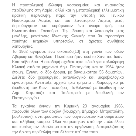
Η προπολεμική έλλειψη νοσοκομείου και αναγκαίας
περίθαλψης στη Λαμία, αλλά και η μεταπολεμική ελλειμματική
κρατική περίθαλψη, παρά την ύπαρξη του Γενικού
Νοσοκομείου Λαμίας και του Σανατορίου Λαμίας μετά,
δημιούργησαν και κορύφωσαν ένα όνειρο ζωής του
Κωνσταντίνου Τσεκούρα. Την ίδρυση και λειτουργία μιας
μεγάλης, μοντέρνας Ιδιωτικής Κλινικής που θα προσφέρει
ποιότητα ιατρικών υπηρεσιών, σε άριστες συνθήκες
λειτουργίας.
Το 1962 αγόρασε ένα οικόπεδο[13] στη γωνία των οδών
Αβέρωφ και Βενιζέλου. Παλιότερα ήταν εκεί το Χάνι του Ιωάν.
Κουτσόβουλου. Η οικοδομή σχεδιάστηκε ειδικά για πολυώροφη
Κλινική από το μηχανικό Δημ. Πενταγιώτη και το 1964 ήταν
έτοιμη. Έγιναν οι δύο όροφοι, με δυναμικότητα 55 δωματίων.
Διέθετε δύο χειρουργεία, ακτινολογικό και μικροβιολογικό
εργαστήριο. Ανέπτυξε αρχικά τρία τμήματα : Χειρουργικό με
διευθυντή τον Κων. Τσεκούρα, Παθολογικό με διευθυντή τον
Δημ. Καρπούζα και Παιδιατρικό με διευθυντή τον
Παπαγεωργίου.
Τα εγκαίνια έγιναν την Κυριακή 23 Ιανουαρίου 1966,
παρουσία όλων των αρχών (Νομάρχη, Δήμαρχο, Μητροπολίτη,
βουλευτών), αντιπροσώπων των οργανώσεων και σωματείων
και πλήθους κόσμου. Όλοι γοητεύτηκαν από την πολυτέλεια
και κυρίως τον εξοπλισμό και την οργάνωση, διασφαλίζοντας
την άριστη περίθαλψη που έλλειπε απ’ τον τόπο.