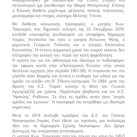
Μικροβιολογικό (με Διευθύντρια την Ελένη Σιταρά) και
Ακτινολογικό (με Διευθύντρια την Μαρία Μπάμπαλη). Επίσης
η Κλινική διαθέτει μηχάνημα μέτρησης οστικής πυκνότητας,
μαστογράφο και πλήρες σύστημα Μελέτης Ύπνου.
Με διάθεση κοινωνικής προσφοράς, ο γιατρός Κων.
Τσεκούρας στις δημοτικές εκλογές της 15 Οκτωβρίου 1978,
κατήλθε επικεφαλής συνδυασμού ως υποψήφιος δήμαρχος
Λαμίας. Αντίπαλοί του ήταν ο γιατρός Αντώνιος Φίλης, ο
μηχανικός Γεώργιος Τσιλαλής και ο γιατρός Απόστολος
Κουνούπης. Η έντονη κομματική χροιά του καιρού εκείνου δεν
επέτρεψαν την εκλογή του, παρά την καλή ψηφοδότηση.
Η αγάπη του για τον αθλητισμό και ιδιαίτερα το ποδόσφαιρο,
τον έφεραν κοντά στην «Παλλαμιακή Ένωση» στην οποία
διετέλεσε αρχηγός (την περίοδο 1957-58). Η παρουσία του στο
γήπεδο ήταν διαρκής και έντονη η επιθυμία του ειδικά για την
ομάδα να ανέβει στη Β΄ Εθνική κατηγορία. Το 1964, μετά την
ίδρυση του Α.Σ. “Λαμία” κατείχε τη θέση του Γενικού
Αρχηγού[15] για χρόνια. Παράλληλα βοηθούσε και τον Α.Σ.
“Ηρακλής” Ροδίτσας. Σε όλες τις ομάδες αυτές ήταν “ιατρός
ομάδος και αγώνων”. Η προσφορά του εκτιμήθηκε ως ιδιαίτερα
σημαντική.
Μετά το 1974 ανέλαβε πρόεδρος του Δ.Σ. του Γενικού
Νοσοκομείου Λαμίας. Εκεί έθεσε ως πρόταση, μια παλιότερη
ιδέα του: τη δημιουργία Σχολής Νοσοκόμων. Δεν βρήκε
δυστυχώς την απαραίτητη ανταπόκριση.
Ο γιατρός Κων. Τσεκούρας από τον πρώτο του γάμο (το 1952)