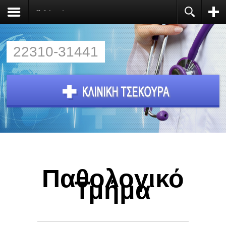
Παθολογικό
Register
You need to enable user registration from User
Manager/Options in the backend of Joomla before
this module will activate.
22310-31441
Παθολογικό
Τμήμα